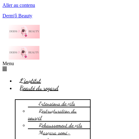
Aller au contenu
Derm'ô Beauty
Menu
L’institut
Beauté du regard
Extensions de cils
Restructuration du
sourcil
Rehaussement de cils
Mascara semi-