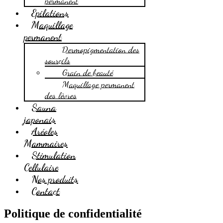
permanent
Epilations
Maquillage
permanent
Dermopigmentation des
sourcils
Grain de beauté
Maquillage permanent
des lèvres
Sauna
japonais
Aréoles
Mammaires
Stimulation
Cellulaire
Nos produits
Contact
Politique de confidentialité