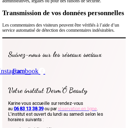
administratives, légales ou pour des raisons de sécurité.
Transmission de vos données personnelles
Les commentaires des visiteurs peuvent être vérifiés à l’aide d’un
service automatisé de détection des commentaires indésirables.
Suivez-nous sur les réseaux sociaux
Instagram
Facebook
Votre institut Derm'Ô Beauty
Karine vous accueille sur rendez-vous
au
06 83 13 38 39
ou par
réservation en ligne
.
L’institut est ouvert du lundi au samedi selon les
horaires suivants :